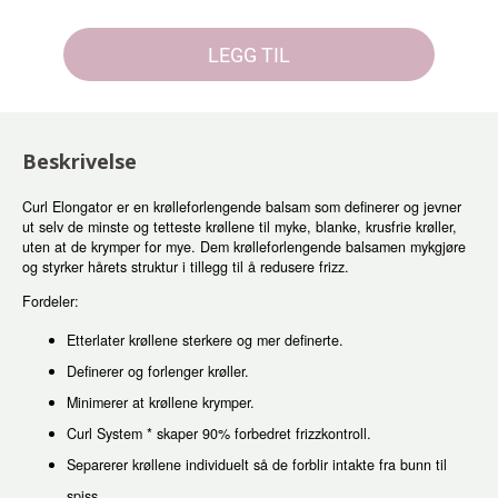
LEGG TIL
Beskrivelse
Curl Elongator er en krølleforlengende balsam som definerer og jevner
ut selv de minste og tetteste krøllene til myke, blanke, krusfrie krøller,
uten at de krymper for mye. Dem krølleforlengende balsamen mykgjøre
og styrker hårets struktur i tillegg til å redusere frizz.
Fordeler:
Etterlater krøllene sterkere og mer definerte.
Definerer og forlenger krøller.
Minimerer at krøllene krymper.
Curl System * skaper 90% forbedret frizzkontroll.
Separerer krøllene individuelt så de forblir intakte fra bunn til
spiss.